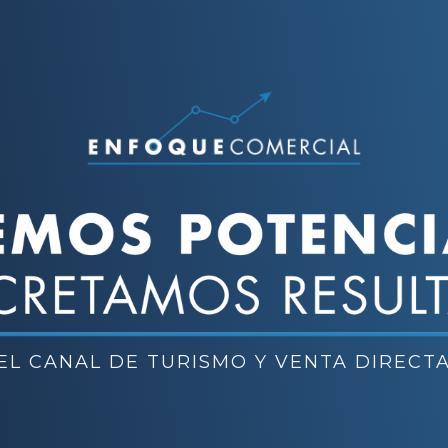
L CANAL DE TURISMO Y VENTA DIRECT
acompañamos a profesionalizar tu canal turís
que conecten con tus visitantes y generen ve