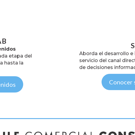
AB
enidos
Aborda el desarrollo e
ada etapa del
servicio del canal dire
va hasta la
de decisiones informa
Conocer 
enidos