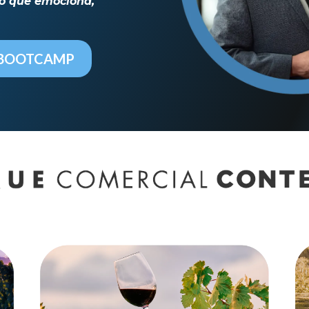
po que emociona,
 BOOTCAMP