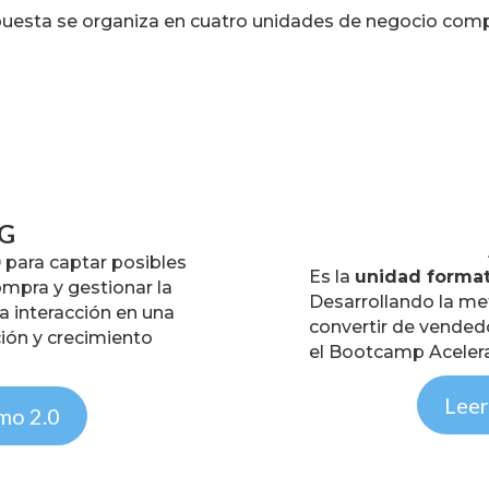
uesta se organiza en cuatro unidades de negocio com
G
0
para captar posibles
Es la
unidad format
ompra y gestionar la
Desarrollando la me
da interacción en una
convertir de vended
ción y crecimiento
el Bootcamp Aceler
Leer
mo 2.0