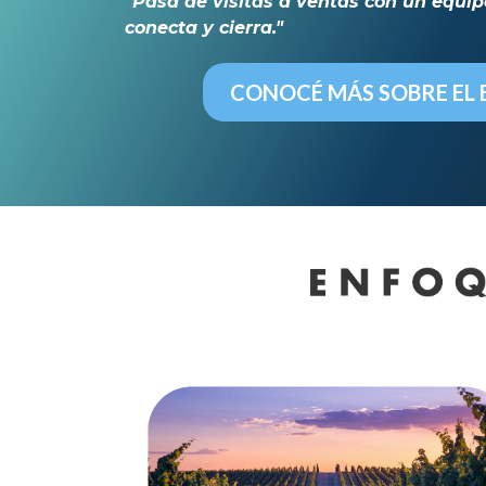
"Pasá de visitas a ventas con un equi
conecta y cierra."
CONOCÉ MÁS SOBRE EL